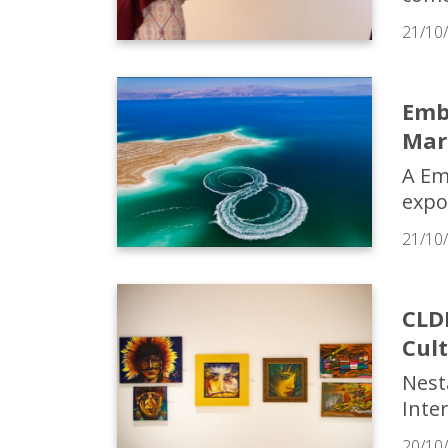
21/10
Emb
Mar
A Em
expo
21/10
CLDF
Cul
Nest
Inter
20/10