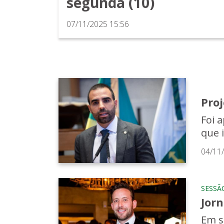
segunda (10)
07/11/2025 15:56
Proj
Foi a
que i
04/11
SESSÃ
Jorn
Em s