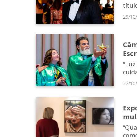
títul
29/10
Câm
Esc
“Luz
cuid
22/10
Expo
mul
“Qua
como