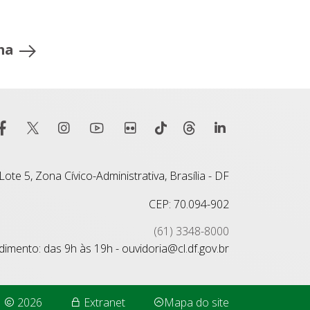
ma
ote 5, Zona Cívico-Administrativa, Brasília - DF
CEP: 70.094-902
(61) 3348-8000
imento: das 9h às 19h - ouvidoria@cl.df.gov.br
2026
Extranet
Mapa do site