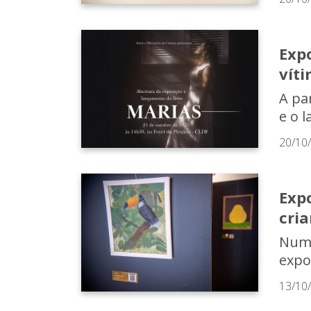
Expo
víti
A pa
e o 
20/10
Expo
cri
Numa
expos
13/10