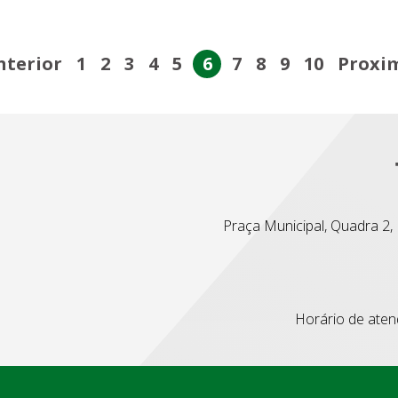
nterior
1
2
3
4
5
6
7
8
9
10
Proxi
Praça Municipal, Quadra 2, L
Horário de atend