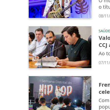
O mú
o tí
08/11
SAÚDE
Valo
CCJ 
Ao t
07/11
Fre
cel
Com 
popul