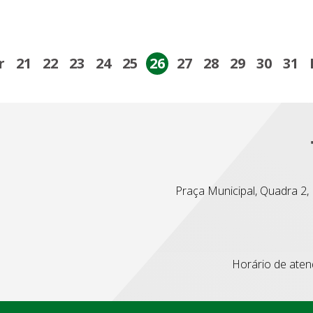
r
21
22
23
24
25
26
27
28
29
30
31
Praça Municipal, Quadra 2, L
Horário de atend