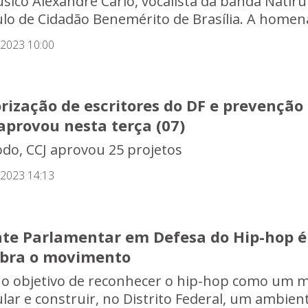
sico Alexandre Carlo, vocalista da banda Nati
tulo de Cidadão Benemérito de Brasília. A homena
/2023 10:00
rização de escritores do DF e prevenção 
aprovou nesta terça (07)
odo, CCJ aprovou 25 projetos
/2023 14:13
nte Parlamentar em Defesa do Hip-hop 
ebra o movimento
o objetivo de reconhecer o hip-hop como um mo
ar e construir, no Distrito Federal, um ambiente