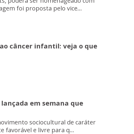
ruts, poderá ser homenageado com
gem foi proposta pelo vice...
ao câncer infantil: veja o que
é lançada em semana que
vimento sociocultural de caráter
 favorável e livre para q...