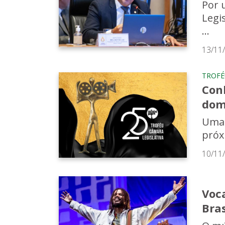
Por 
Legi
...
13/11
TROFÉ
Con
dom
Uma 
próx
10/11
Voc
Bras