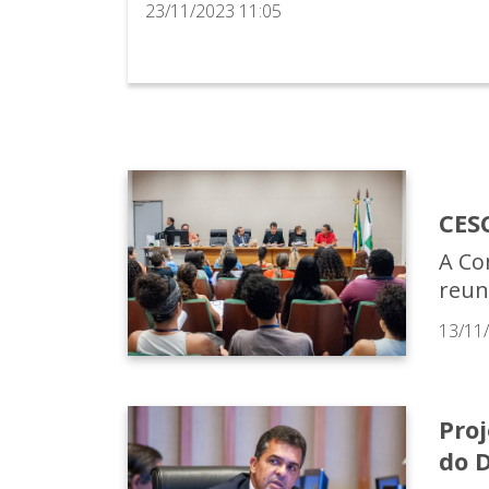
23/11/2023 11:05
CES
A Co
reun
13/11
Proj
do 