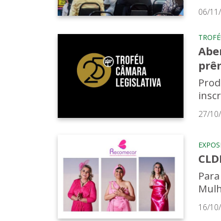
06/11
TROFÉ
Aber
prê
Prod
inscr
27/10
EXPOS
CLD
Para
Mulh
16/10