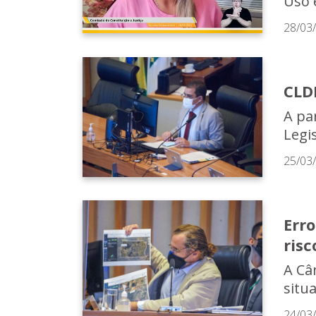
Uso 
28/03
CLD
A pa
Legis
25/03
Erro
ris
A Câ
situ
24/03