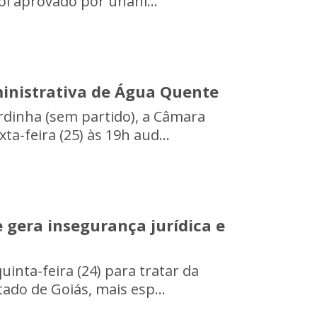
oi aprovado por unani...
ministrativa de Água Quente
rdinha (sem partido), a Câmara
xta-feira (25) às 19h aud...
e gera insegurança jurídica e
uinta-feira (24) para tratar da
tado de Goiás, mais esp...