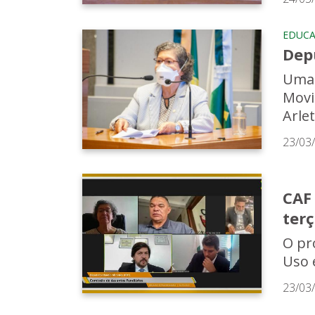
EDUC
Dep
Uma 
Movi
Arlet
23/03
CAF
terç
O pr
Uso 
23/03