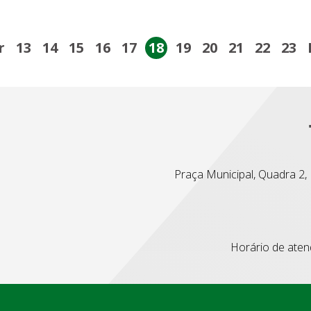
r
13
14
15
16
17
18
19
20
21
22
23
Praça Municipal, Quadra 2, L
Horário de atend