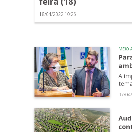
feira (18)
18/04/2022 10:26
MEIO 
Par
amb
A im
tema
07/04
Aud
con