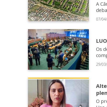
A Câm
deba
07/04
LUO
Os d
comp
29/03
Alt
plen
O pr