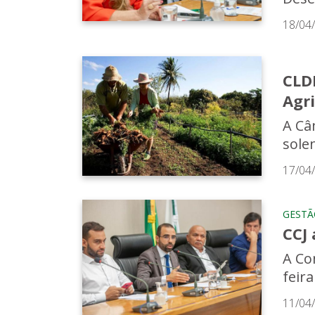
18/04
CLD
Agri
A Câ
sole
17/04
GESTÃ
CCJ 
A Co
feir
11/04