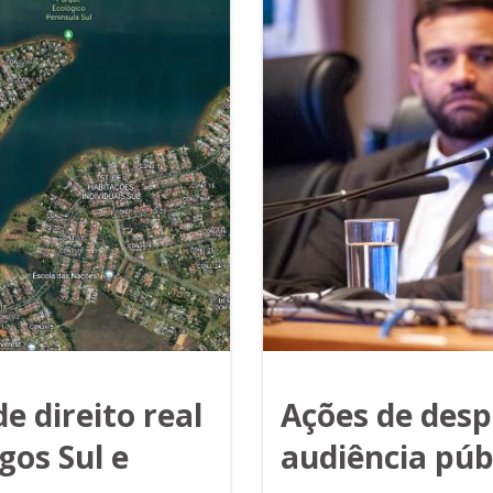
e direito real
Ações de desp
gos Sul e
audiência púb