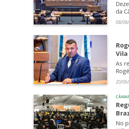
Deze
da C
08/08
Rog
Vil
As r
Rogér
20/06
CÂMAR
Reg
Bra
No p