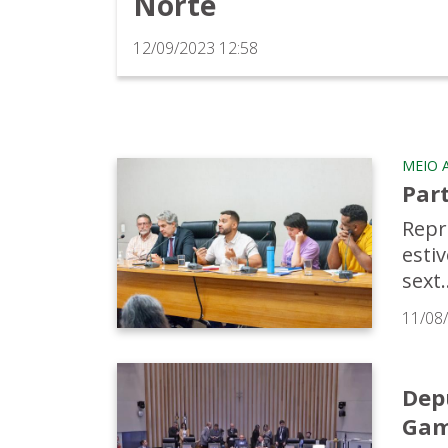
Norte
12/09/2023 12:58
MEIO 
Par
Repr
esti
sext.
11/08
Dep
Ga