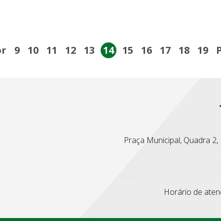
or
9
10
11
12
13
14
15
16
17
18
19
Praça Municipal, Quadra 2, L
Horário de atend