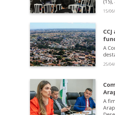
(15),
15/06
CCJ 
fun
A Co
dest
25/04
Com
Ara
A fi
Arap
Dese