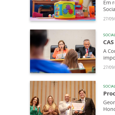
Em r
Soci
27/09
SOCIA
CAS 
A Co
impo
27/09
SOCIA
Pro
Geor
Hono