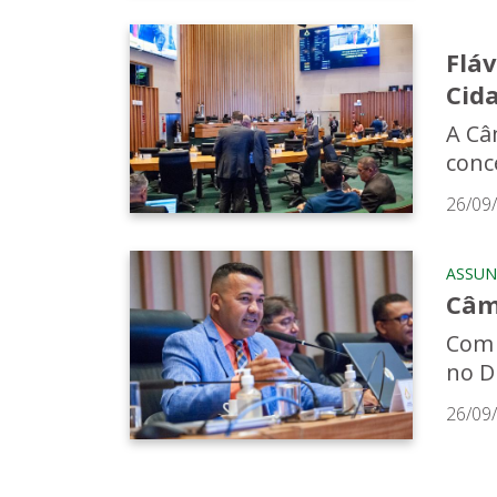
Fláv
Cida
A Câ
conc
26/09
ASSUN
Câm
Com 
no DF
26/09