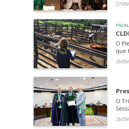
27/09
FISCA
CLD
O Pl
que t
26/09
Pre
O Tr
Sess
26/09