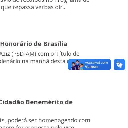
 que repassa verbas dir...
Honorário de Brasília
ziz (PSD-AM) com o Título de
plenário na manhã desta quarta-
 Cidadão Benemérito de
ruts, poderá ser homenageado com
gem foi proposta pelo vice...