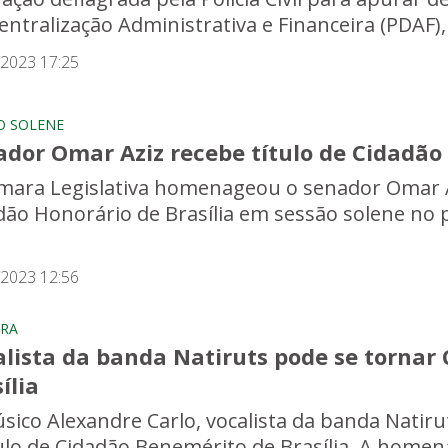
entralização Administrativa e Financeira (PDAF),
/2023 17:25
O SOLENE
dor Omar Aziz recebe título de Cidadão 
mara Legislativa homenageou o senador Omar A
dão Honorário de Brasília em sessão solene no 
/2023 12:56
RA
alista da banda Natiruts pode se tornar
ília
sico Alexandre Carlo, vocalista da banda Nati
tulo de Cidadão Benemérito de Brasília. A homena