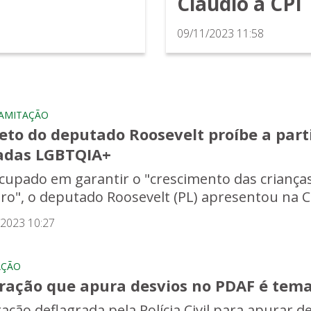
Cláudio à CPI
09/11/2023 11:58
AMITAÇÃO
eto do deputado Roosevelt proíbe a par
adas LGBTQIA+
cupado em garantir o "crescimento das crianças
ro", o deputado Roosevelt (PL) apresentou na Câ
/2023 10:27
AÇÃO
ração que apura desvios no PDAF é tem
ação deflagrada pela Polícia Civil para apurar 