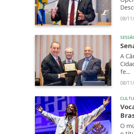
Desc
08/11
SESSÃ
Sena
A Câ
Cida
fe...
08/11
CULTU
Voc
Bras
O mú
o tí