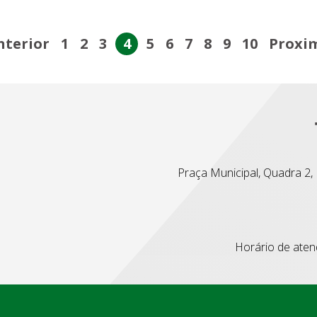
nterior
1
2
3
4
5
6
7
8
9
10
Proxi
Praça Municipal, Quadra 2, L
Horário de atend