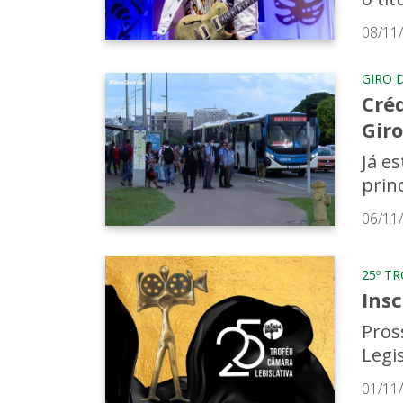
08/11
GIRO 
Cré
Giro
Já e
princ
06/11
25º T
Ins
Pros
Legi
01/11