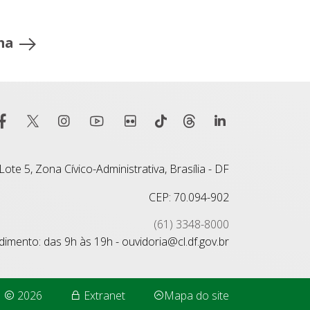
ma
ote 5, Zona Cívico-Administrativa, Brasília - DF
CEP: 70.094-902
(61) 3348-8000
imento: das 9h às 19h - ouvidoria@cl.df.gov.br
2026
Extranet
Mapa do site