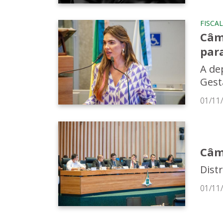
FISCA
Câm
par
A de
Gest
01/11
Câm
Dist
01/11