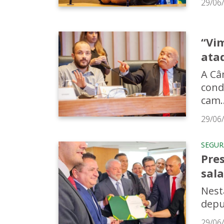
29/06
“Vim
ata
A Câ
cond
cam..
29/06
SEGU
Pre
sala
Nest
depu
29/06