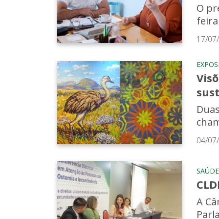
O pr
feir
17/07
EXPOS
Vis
sus
Duas
cham
04/07
SAÚDE
CLD
A Câm
Parl