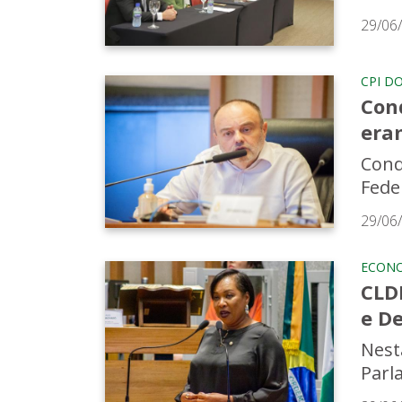
29/06
CPI D
Con
era
Cond
Fede
29/06
ECON
CLD
e D
Nest
Parl