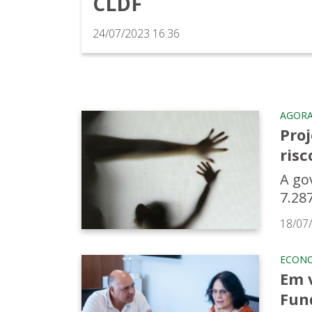
CLDF
24/07/2023 16:36
AGORA 
Pro
risc
A go
7.28
18/07
ECON
Em 
Fun