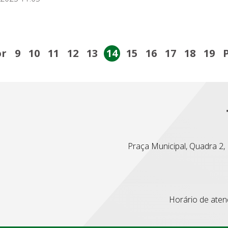
or
9
10
11
12
13
14
15
16
17
18
19
Praça Municipal, Quadra 2, L
Horário de atend