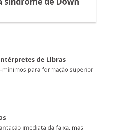
da síndrome de Down
intérpretes de Libras
ios-mínimos para formação superior
as
antação imediata da faixa, mas