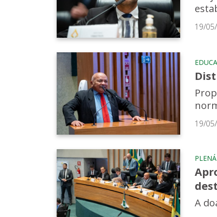
esta
19/05
EDUC
Dist
Prop
norm
19/05
PLENÁ
Apr
des
A do