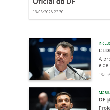
Oficial do DF
19/05/2026 22:30
INCLU
CLDF
A pr
e de
19/05
MOBIL
DF p
Proj