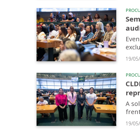
PROCU
Sem
aud
Even
excl
19/05
PROCU
CLD
repr
A so
fren
19/05