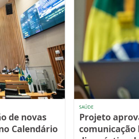
SAÚDE
o de novas
Projeto apro
no Calendário
comunicação 