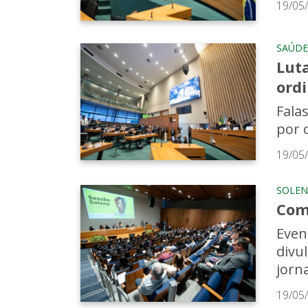
19/05
SAÚDE
Lut
ord
Fala
por 
19/05
SOLEN
Com
Even
divu
jorn
19/05