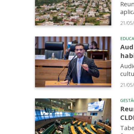
Reun
apli
21/05
EDUC
Aud
hab
Audi
cult
21/05
GESTÃ
Reu
CLD
Tabe