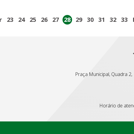
r
23
24
25
26
27
28
29
30
31
32
33
Praça Municipal, Quadra 2, L
Horário de atend