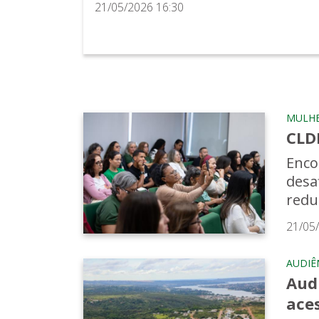
21/05/2026 16:30
MULH
CLD
Enco
desa
reduz
21/05
AUDIÊ
Aud
ace