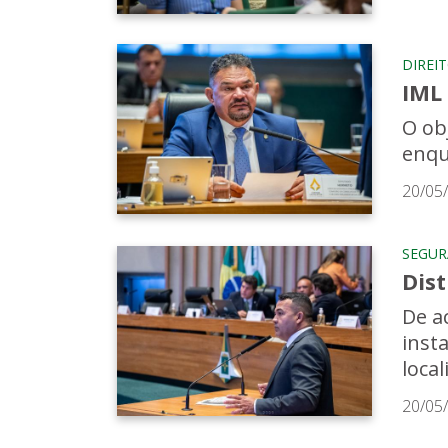
DIREI
IML 
O ob
enqu
20/05
SEGU
Dis
De a
inst
local
20/05