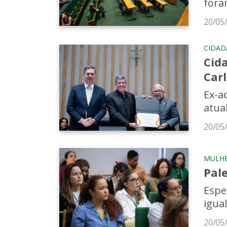
fora
20/05
CIDAD
Cid
Carl
Ex-a
atua
20/05
MULH
Pal
Espe
igua
20/05