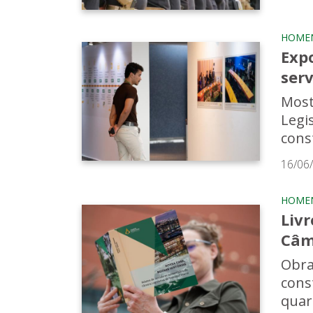
HOME
Exp
ser
Most
Legi
cons
16/06
HOME
Livr
Câm
Obra
cons
quart