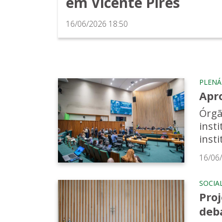
em Vicente Pires
16/06/2026 18:50
PLENÁ
Apro
Órgã
inst
insti
16/06
SOCIA
Proj
deba