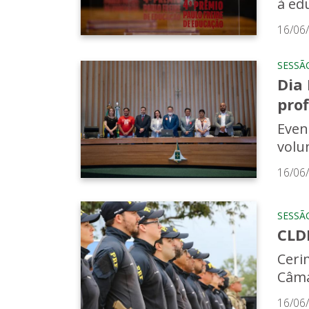
à ed
16/06
SESSÃ
Dia
prof
Even
volu
16/06
SESSÃ
CLDF
Ceri
Câma
16/06