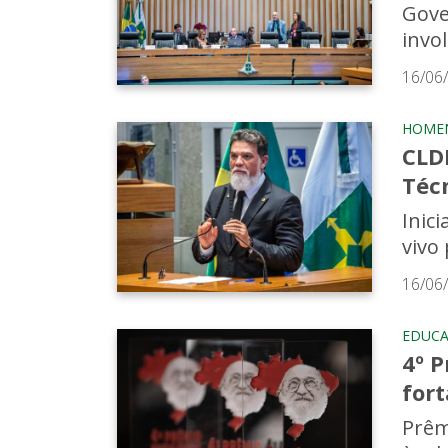
Gove
invo
16/06
HOME
CLD
Técn
Inici
vivo
16/06
EDUC
4º P
for
Prêm