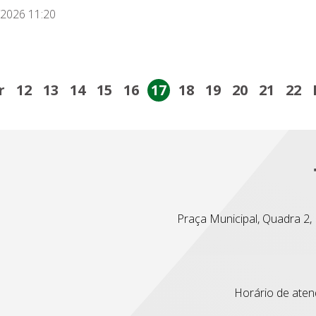
/2026 11:20
r
12
13
14
15
16
17
18
19
20
21
22
Praça Municipal, Quadra 2, L
Horário de atend