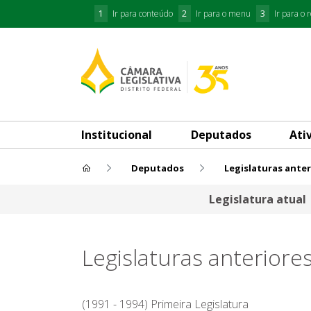
1
Ir para conteúdo
2
Ir para o menu
3
Ir para o 
Institucional
Deputados
Ati
Deputados
Legislaturas anter
Legislaturas anteriores
Legislatura atual
Legislaturas anteriore
(1991 - 1994) Primeira Legislatura