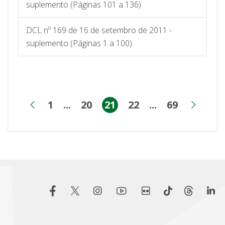
suplemento (Páginas 101 a 136)
DCL nº 169 de 16 de setembro de 2011 -
suplemento (Páginas 1 a 100)
1
...
20
21
22
...
69
Página
Páginas intermediárias
Página
Página
Página
Páginas inter
Página
Página anterior
Próx