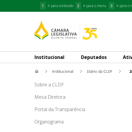
1
Ir para conteúdo
2
Ir para o menu
3
Ir para o 
Institucional
Deputados
Ati
Institucional
Diário da CLDF
2
2011
Sobre a CLDF
Mesa Diretora
Portal da Transparência
Organograma