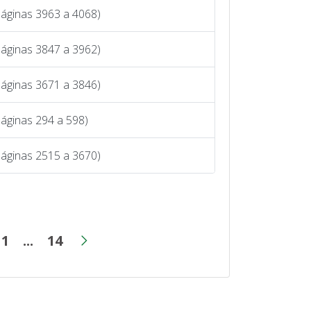
Páginas 3963 a 4068)
Páginas 3847 a 3962)
Páginas 3671 a 3846)
áginas 294 a 598)
Páginas 2515 a 3670)
11
...
14
termediárias
ina
Página
Páginas intermediárias
Página
Próxima página