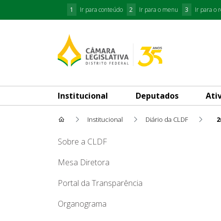
1
Ir para conteúdo
2
Ir para o menu
3
Ir para o 
Institucional
Deputados
Ati
Institucional
Diário da CLDF
2
2011
Sobre a CLDF
Mesa Diretora
Portal da Transparência
Organograma