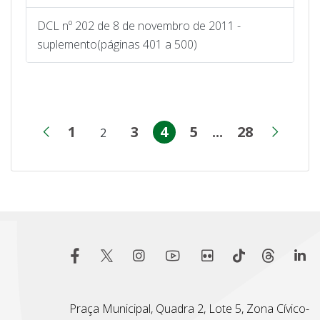
DCL nº 202 de 8 de novembro de 2011 -
suplemento(páginas 401 a 500)
1
3
4
5
...
28
2
Página
Página
Página
Página
Páginas inter
Página
Página anterior
Próx
Página
Praça Municipal, Quadra 2, Lote 5, Zona Cívico-