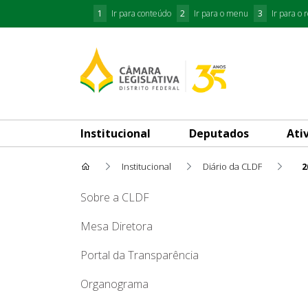
1
Ir para conteúdo
2
Ir para o menu
3
Ir para o 
Institucional
Deputados
Ati
Institucional
Diário da CLDF
2
2011
Sobre a CLDF
Mesa Diretora
Portal da Transparência
Organograma