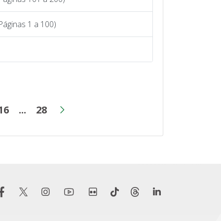
Páginas 1 a 100)
16
...
28
ermediárias
ina
Página
Páginas intermediárias
Página
Próxima página