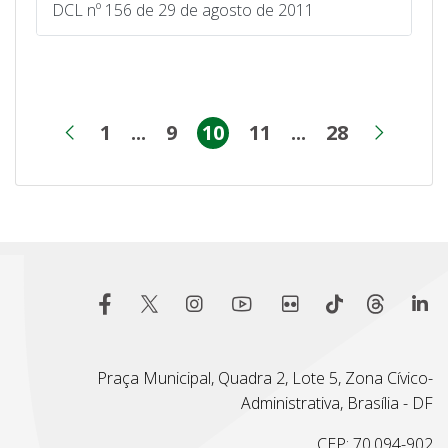
DCL nº 156 de 29 de agosto de 2011
1
...
9
10
11
...
28
Página
Páginas intermediárias
Página
Página
Página
Páginas inter
Página
Página anterior
Próxi
Praça Municipal, Quadra 2, Lote 5, Zona Cívico-
Administrativa, Brasília - DF
CEP: 70.094-902