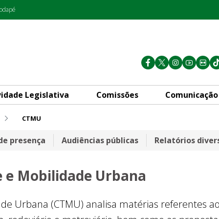
rodapé
vidade Legislativa
Comissões
Comunicação
CTMU
obilidade Urbana
 de presença
Audiências públicas
Relatórios diver
 e Mobilidade Urbana
de Urbana (CTMU) analisa matérias referentes ao t