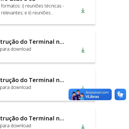
formatos: i) reuniões técnicas -
elevantes; e ii) reuniões
 quartas-feiras às 1...
11_06_2025_Construção do Terminal na UnB
 para download
11_06_2025_Construção do Terminal na UnB
 para download
11_06_2025_Construção do Terminal na UnB
 para download