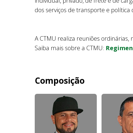
individual, privado, de frete e de c
dos serviços de transporte e polític
A CTMU realiza reuniões ordinárias, 
Saiba mais sobre a CTMU:
Regimen
Composição