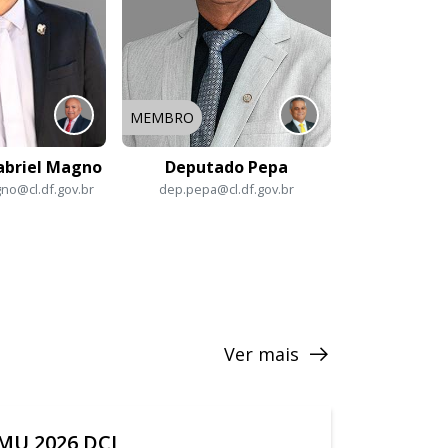
MEMBRO
abriel Magno
Deputado Pepa
no@cl.df.gov.br
dep.pepa@cl.df.gov.br
Ver mais
MU 2026 DCL