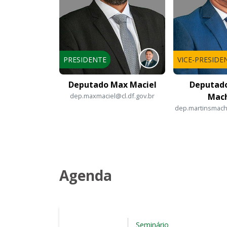
PRESIDENTE
VICE-PRESIDE
Deputado Max Maciel
Deputado
dep.maxmaciel@cl.df.gov.br
Mac
dep.martinsmach
Agenda
Seminário