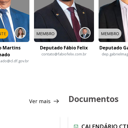
NTE
MEMBRO
MEMBRO
 Martins
Deputado Fábio Felix
Deputado G
hado
contato@fabiofelix.com.br
dep.gabrielmag
ado@cl.df.gov.br
Documentos
Ver mais
CALENDÁRIO CT