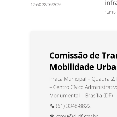
infr
12h50 28/05/2026
12h18 
Comissão de Tra
Mobilidade Urb
Praça Municipal – Quadra 2, 
– Centro Cívico Administrativ
Monumental – Brasília (DF) 
(61) 3348-8822
ctmu@cl.df.gov.br