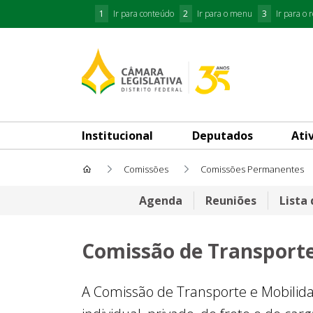
1
Ir para conteúdo
2
Ir para o menu
3
Ir para o 
Institucional
Deputados
Ati
Comissões
Comissões Permanentes
Comissão de Transporte e M
Agenda
Reuniões
Lista
Comissão de Transporte
A Comissão de Transporte e Mobilida