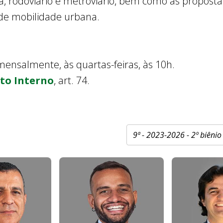
arga, rodoviário e metroviário, bem como as propos
a de mobilidade urbana.
mensalmente, às quartas-feiras, às 10h.
to Interno
, art. 74.