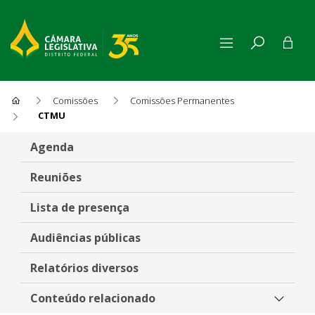
Comissões
Comissões Permanentes
CTMU
Comissão de Transporte e M
Agenda
Reuniões
Lista de presença
Audiências públicas
Relatórios diversos
Conteúdo relacionado