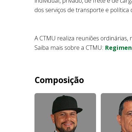
individual, privado, de frete e de c
dos serviços de transporte e polític
A CTMU realiza reuniões ordinárias, 
Saiba mais sobre a CTMU:
Regimen
Composição