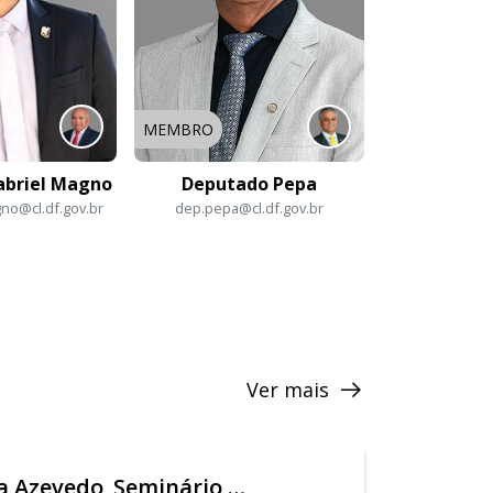
MEMBRO
abriel Magno
Deputado Pepa
no@cl.df.gov.br
dep.pepa@cl.df.gov.br
Ver mais
CTMU - Fernanda Azevedo_Seminário Tarifa Zero