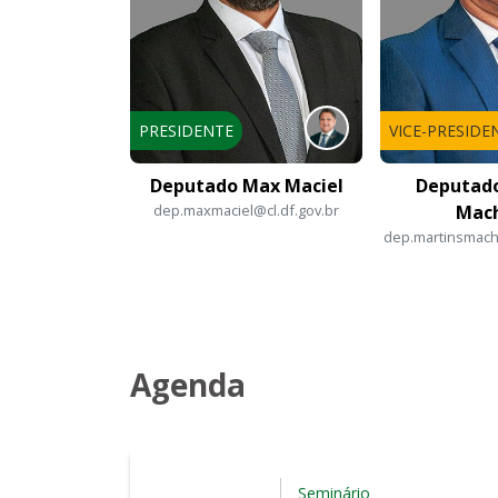
PRESIDENTE
VICE-PRESIDE
Deputado Max Maciel
Deputado
dep.maxmaciel@cl.df.gov.br
Mac
dep.martinsmach
Agenda
Seminário