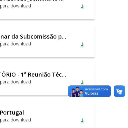
 para download
Relatório Preliminar da Subcomissão para Tarifa Zero no DF
 para download
2025-02-19 RELATÓRIO - 1ª Reunião Técnica CTMU - Avaliação da retirada do dinheiro dos ônibus
 para download
Portugal
 para download