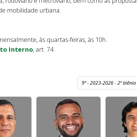
arga, rodoviário e metroviário, bem como as propos
a de mobilidade urbana.
mensalmente, às quartas-feiras, às 10h.
to Interno
, art. 74.