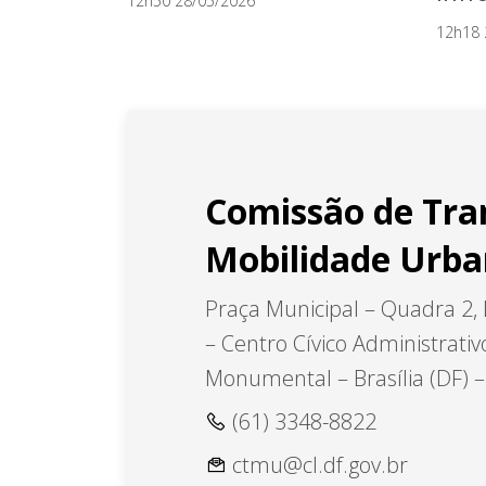
12h50 28/05/2026
12h18 
Comissão de Tra
Mobilidade Urb
Praça Municipal – Quadra 2, 
– Centro Cívico Administrativ
Monumental – Brasília (DF) 
(61) 3348-8822
ctmu@cl.df.gov.br