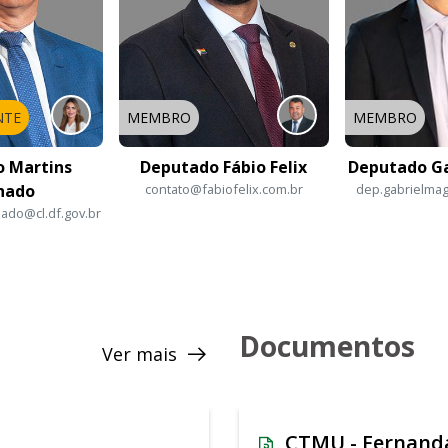
NTE
MEMBRO
MEMBRO
 Martins
Deputado Fábio Felix
Deputado G
hado
contato@fabiofelix.com.br
dep.gabrielmag
ado@cl.df.gov.br
Documentos
Ver mais