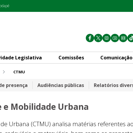
rodapé
vidade Legislativa
Comissões
Comunicação
CTMU
obilidade Urbana
 de presença
Audiências públicas
Relatórios diver
 e Mobilidade Urbana
de Urbana (CTMU) analisa matérias referentes ao t