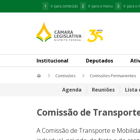
1
Ir para conteúdo
2
Ir para o menu
3
Ir para o 
Institucional
Deputados
Ati
Comissões
Comissões Permanentes
Comissão de Transporte e M
Agenda
Reuniões
Lista
Comissão de Transporte
A Comissão de Transporte e Mobilida