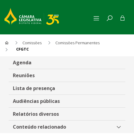
Comissões
Comissões Permanentes
CFGTC
Comissão de Fiscalização, Go
Agenda
Reuniões
Lista de presença
Audiências públicas
Relatórios diversos
Conteúdo relacionado