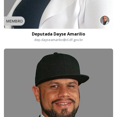
MEMBRO
Deputada Dayse Amarilio
dep.dayseamarilio@cl.df.gov.br