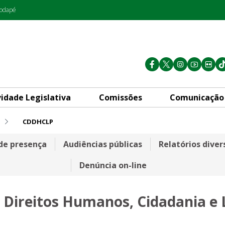
rodapé
vidade Legislativa
Comissões
Comunicação
CDDHCLP
tos Humanos, Cidadania e Leg
 de presença
Audiências públicas
Relatórios diver
Denúncia on-line
 Direitos Humanos, Cidadania e 