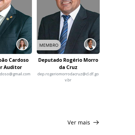
MEMBRO
oão Cardoso
Deputado Rogério Morro
r Auditor
da Cruz
rdoso@gmail.com
dep.rogeriomorrodacruz@cl.df.go
v.br
Ver mais