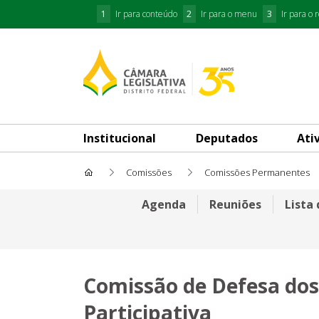
1
Ir para conteúdo
2
Ir para o menu
3
Ir para o 
Institucional
Deputados
Ati
Comissões
Comissões Permanentes
Comissão de Defesa dos Direi
Agenda
Reuniões
Lista
Comissão de Defesa dos
Participativa