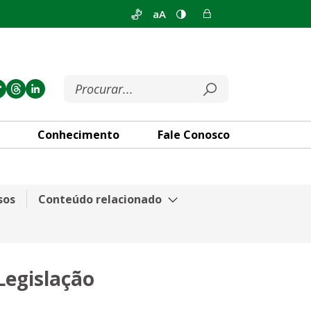
aA
Conhecimento
Fale Conosco
islação Participativa
sos
Conteúdo relacionado
Legislação