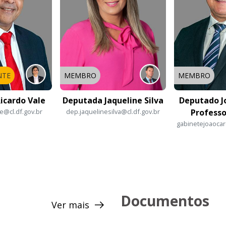
NTE
MEMBRO
MEMBRO
icardo Vale
Deputada Jaqueline Silva
Deputado J
e@cl.df.gov.br
dep.jaquelinesilva@cl.df.gov.br
Professo
gabinetejoaoca
Documentos
Ver mais