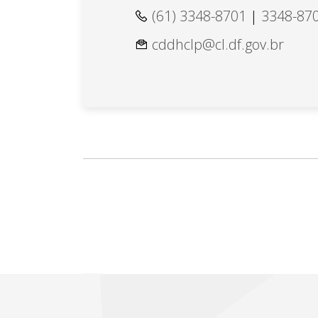
(61) 3348-8701
|
3348-87
cddhclp@cl.df.gov.br