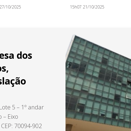
27/10/2025
15h07 21/10/2025
esa dos
s,
slação
Lote 5 – 1º andar
o – Eixo
– CEP: 70094-902