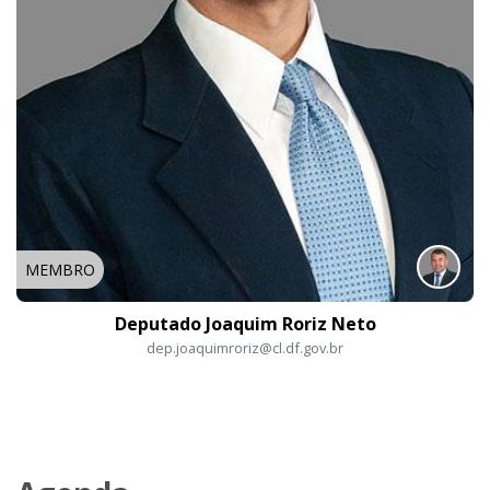
MEMBRO
Deputado Joaquim Roriz Neto
dep.joaquimroriz@cl.df.gov.br