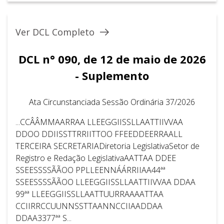
Ver DCL Completo
DCL n° 090, de 12 de maio de 2026
- Suplemento
Ata Circunstanciada Sessão Ordinária 37/2026
...CCÂÂMMAARRAA LLEEGGIISSLLAATTIIVVAA
DDOO DDIISSTTRRIITTOO FFEEDDEERRAALL
TERCEIRA SECRETARIADiretoria LegislativaSetor de
Registro e Redação LegislativaAATTAA DDEE
SSEESSSSÃÃOO PPLLEENNÁÁRRIIAA44ªª
SSEESSSSÃÃOO LLEEGGIISSLLAATTIIVVAA DDAA
99ªª LLEEGGIISSLLAATTUURRAAAATTAA
CCIIRRCCUUNNSSTTAANNCCIIAADDAA
DDAA3377ªª S...