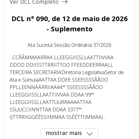
Ver DCL Completo
DCL n° 090, de 12 de maio de 2026
- Suplemento
Ata Sucinta Sessão Ordinária 37/2026
...CCÂÂMMAARRAA LLEEGGIISSLLAATTIIVVAA
DDOO DDIISSTTRRIITTOO FFEEDDEERRAALL
TERCEIRA SECRETARIADiretoria LegislativaSetor de
Ata e SúmulaAATTAA DDEE SSEESSSSÃÃOO
PPLLEENNÁÁRRIIAA44ªª SSEESSSSÃÃOO
LLEEGGIISSLLAATTIIVVAA DDAA 99ªª
LLEEGGIISSLLAATTUURRAAAATTAA
SSUUCCIINNTTAA DDAA 3377ªª
((TTRRIIGGÉÉSSIIMMAA SSÉÉTTIIMMAA)...
mostrar mais