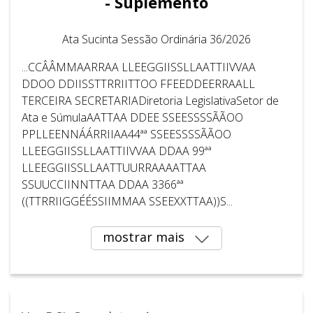
- Suplemento
Ata Sucinta Sessão Ordinária 36/2026
...CCÂÂMMAARRAA LLEEGGIISSLLAATTIIVVAA
DDOO DDIISSTTRRIITTOO FFEEDDEERRAALL
TERCEIRA SECRETARIADiretoria LegislativaSetor de
Ata e SúmulaAATTAA DDEE SSEESSSSÃÃOO
PPLLEENNÁÁRRIIAA44ªª SSEESSSSÃÃOO
LLEEGGIISSLLAATTIIVVAA DDAA 99ªª
LLEEGGIISSLLAATTUURRAAAATTAA
SSUUCCIINNTTAA DDAA 3366ªª
((TTRRIIGGÉÉSSIIMMAA SSEEXXTTAA))S...
mostrar mais