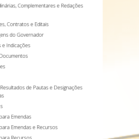
dinárias, Complementares e Redações
es, Contratos e Editais
ens do Governador
e Indicações
 Documentos
res
 Resultados de Pautas e Designações
as
as
 para Emendas
para Emendas e Recursos
para Recursos