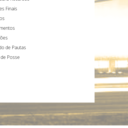
s Finais
ios
imentos
ções
do de Pautas
 de Posse