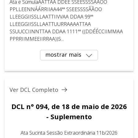
Ata e SúmulaAATTAA DDEE SSEESSSSÃÃOO
PPLLEENNÁÁRRIIAA44ªª SSEESSSSÃÃOO
LLEEGGIISSLLAATTIIVVAA DDAA 99ªª
LLEEGGIISSLLAATTUURRAAAATTAA
SSUUCCIINNTTAA DDAA 1111ªª ((DDÉÉCCIIMMAA
PPRRIIMMEEIIRRAA))S...
mostrar mais
Ver DCL Completo
DCL n° 094, de 18 de maio de 2026
- Suplemento
Ata Sucinta Sessão Extraordinária 11b/2026