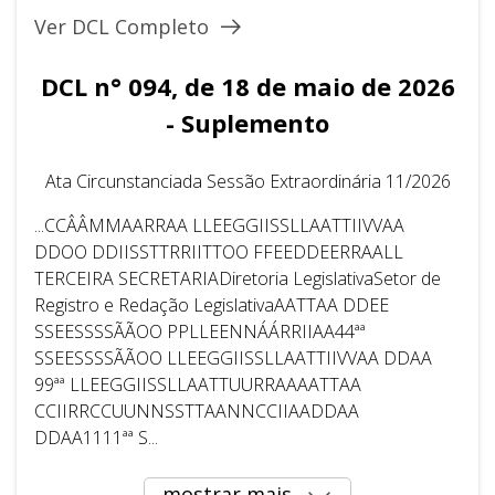
Ver DCL Completo
DCL n° 094, de 18 de maio de 2026
- Suplemento
Ata Circunstanciada Sessão Extraordinária 11/2026
...CCÂÂMMAARRAA LLEEGGIISSLLAATTIIVVAA
DDOO DDIISSTTRRIITTOO FFEEDDEERRAALL
TERCEIRA SECRETARIADiretoria LegislativaSetor de
Registro e Redação LegislativaAATTAA DDEE
SSEESSSSÃÃOO PPLLEENNÁÁRRIIAA44ªª
SSEESSSSÃÃOO LLEEGGIISSLLAATTIIVVAA DDAA
99ªª LLEEGGIISSLLAATTUURRAAAATTAA
CCIIRRCCUUNNSSTTAANNCCIIAADDAA
DDAA1111ªª S...
mostrar mais