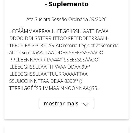
- Suplemento
Ata Sucinta Sessão Ordinária 39/2026
...CCÂÂMMAARRAA LLEEGGIISSLLAATTIIVVAA
DDOO DDIISSTTRRIITTOO FFEEDDEERRAALL
TERCEIRA SECRETARIADiretoria LegislativaSetor de
Ata e SúmulaAATTAA DDEE SSEESSSSÃÃOO
PPLLEENNÁÁRRIIAA44ªª SSEESSSSÃÃOO
LLEEGGIISSLLAATTIIVVAA DDAA 99ªª
LLEEGGIISSLLAATTUURRAAAATTAA
SSUUCCIINNTTAA DDAA 3399ªª ((
TTRRIIGGÉÉSSIIMMAA NNOONNAA))SS...
mostrar mais