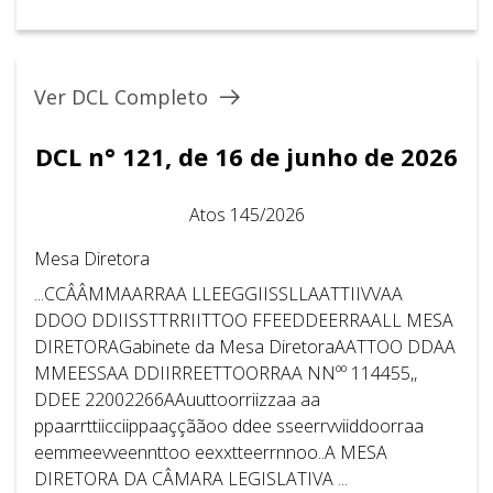
Ver DCL Completo
DCL n° 121, de 16 de junho de 2026
Atos 145/2026
Mesa Diretora
...CCÂÂMMAARRAA LLEEGGIISSLLAATTIIVVAA
DDOO DDIISSTTRRIITTOO FFEEDDEERRAALL MESA
DIRETORAGabinete da Mesa DiretoraAATTOO DDAA
MMEESSAA DDIIRREETTOORRAA NNºº 114455,,
DDEE 22002266AAuuttoorriizzaa aa
ppaarrttiicciippaaççããoo ddee sseerrvviiddoorraa
eemmeevveennttoo eexxtteerrnnoo..A MESA
DIRETORA DA CÂMARA LEGISLATIVA ...