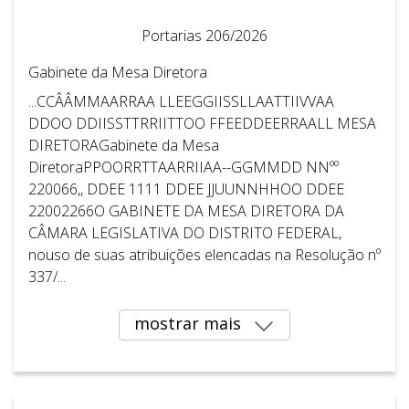
Portarias 206/2026
Gabinete da Mesa Diretora
...CCÂÂMMAARRAA LLEEGGIISSLLAATTIIVVAA
DDOO DDIISSTTRRIITTOO FFEEDDEERRAALL MESA
DIRETORAGabinete da Mesa
DiretoraPPOORRTTAARRIIAA--GGMMDD NNºº
220066,, DDEE 1111 DDEE JJUUNNHHOO DDEE
22002266O GABINETE DA MESA DIRETORA DA
CÂMARA LEGISLATIVA DO DISTRITO FEDERAL,
nouso de suas atribuições elencadas na Resolução nº
337/...
mostrar mais