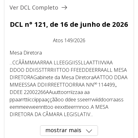
Ver DCL Completo
DCL n° 121, de 16 de junho de 2026
Atos 149/2026
Mesa Diretora
...CCÂÂMMAARRAA LLEEGGIISSLLAATTIIVVAA
DDOO DDIISSTTRRIITTOO FFEEDDEERRAALL MESA
DIRETORAGabinete da Mesa DiretoraAATTOO DDAA
MMEESSAA DDIIRREETTOORRAA NNºº 114499,,
DDEE 22002266AAuuttoorriizzaa aa
ppaarrttiicciippaaççããoo ddee sseerrvviiddoorraass
eemmeevveennttoo eexxtteerrnnoo..A MESA
DIRETORA DA CÂMARA LEGISLATIV...
mostrar mais