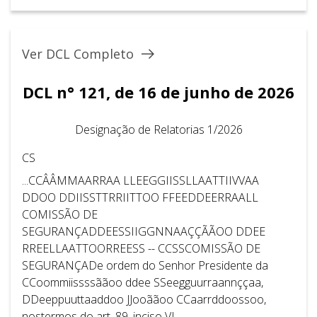
Ver DCL Completo
DCL n° 121, de 16 de junho de 2026
Designação de Relatorias 1/2026
CS
...CCÂÂMMAARRAA LLEEGGIISSLLAATTIIVVAA
DDOO DDIISSTTRRIITTOO FFEEDDEERRAALL
COMISSÃO DE
SEGURANÇADDEESSIIGGNNAAÇÇÃÃOO DDEE
RREELLAATTOORREESS -- CCSSCOMISSÃO DE
SEGURANÇADe ordem do Senhor Presidente da
CCoommiissssããoo ddee SSeegguurraannççaa,
DDeeppuuttaaddoo JJooããoo CCaarrddoossoo,
nostermos do art. 89, inciso VI,...