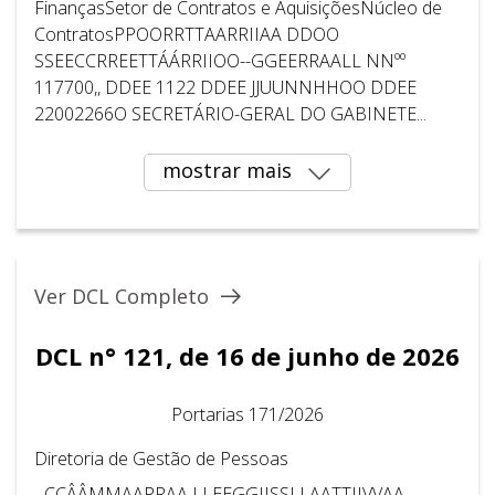
FinançasSetor de Contratos e AquisiçõesNúcleo de
ContratosPPOORRTTAARRIIAA DDOO
SSEECCRREETTÁÁRRIIOO--GGEERRAALL NNºº
117700,, DDEE 1122 DDEE JJUUNNHHOO DDEE
22002266O SECRETÁRIO-GERAL DO GABINETE...
mostrar mais
Ver DCL Completo
DCL n° 121, de 16 de junho de 2026
Portarias 171/2026
Diretoria de Gestão de Pessoas
...CCÂÂMMAARRAA LLEEGGIISSLLAATTIIVVAA