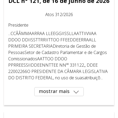
DCL n° 121, de 16 de junho de 2026
Atos 312/2026
Presidente
...CCÂÂMMAARRAA LLEEGGIISSLLAATTIIVVAA
DDOO DDIISSTTRRIITTOO FFEEDDEERRAALL
PRIMEIRA SECRETARIADiretoria de Gestão de
PessoasSetor de Cadastro Parlamentar e de Cargos
ComissionadosAATTOO DDOO
PPRREESSIIDDEENNTTEE NNºº 331122,, DDEE
22002266O PRESIDENTE DA CÂMARA LEGISLATIVA
DO DISTRITO FEDERAL, no uso de suasatribuiçõ...
mostrar mais