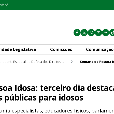
rodapé
vidade Legislativa
Comissões
Comunicação
Procuradoria Especial de Defesa dos Direitos da Pessoa Idosa PRO 60+
iro dia destaca atividade físi
oa Idosa: terceiro dia destac
as públicas para idosos
iu especialistas, educadores físicos, parlame