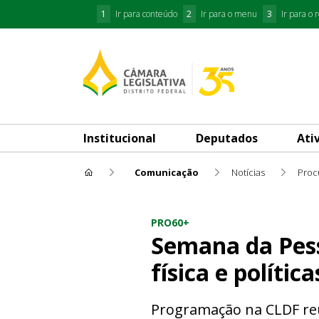
1
Ir para conteúdo
2
Ir para o menu
3
Ir para o 
Institucional
Deputados
Ati
Comunicação
Notícias
Semana da Pessoa Idosa: terce
PRO60+
Semana da Pess
física e polític
Programação na CLDF reun