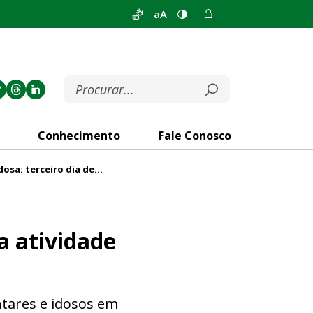
aA
Conhecimento
Fale Conosco
Semana da Pessoa Idosa: terceiro dia destaca atividade física e políticas públicas para idosos
ca e políticas públicas para 
a atividade
ntares e idosos em