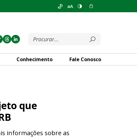
aA
Conhecimento
Fale Conosco
iza operação de crédito vinc
jeto que
BRB
is informações sobre as