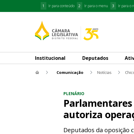
1
Ir para conteúdo
2
Ir para o menu
3
Ir para o 
Institucional
Deputados
Ati
Comunicação
Notícias
Chico
Parlamentares questionam im
PLENÁRIO
Parlamentares 
autoriza opera
Deputados da oposição c