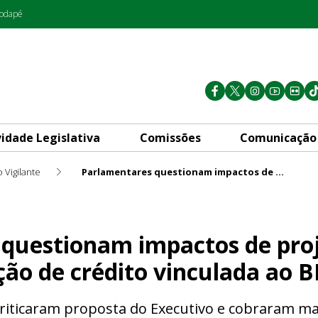
rodapé
vidade Legislativa
Comissões
Comunicação
 Vigilante
Parlamentares questionam impactos de projeto que autoriza operação de crédito vinculada ao BRB
pactos de projeto que autor
questionam impactos de pro
ção de crédito vinculada ao 
riticaram proposta do Executivo e cobraram ma