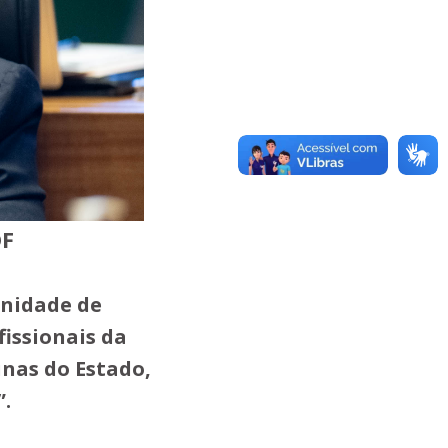
DF
unidade de
fissionais da
unas do Estado,
”.