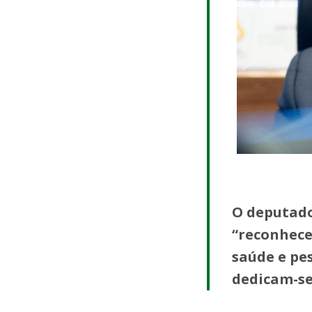
O deputado
“reconhecer
saúde e pe
dedicam-se