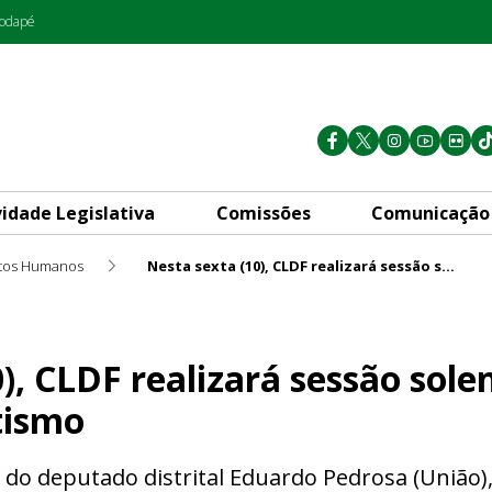
rodapé
vidade Legislativa
Comissões
Comunicação
itos Humanos
Nesta sexta (10), CLDF realizará sessão solene do Dia Mundial do Autismo
zará sessão solene do Dia Mu
), CLDF realizará sessão sole
tismo
a do deputado distrital Eduardo Pedrosa (União)