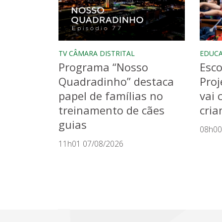
TV CÂMARA DISTRITAL
EDUC
Programa “Nosso
Esco
Quadradinho” destaca
Proj
papel de famílias no
vai 
treinamento de cães
cria
guias
08h00
11h01 07/08/2026