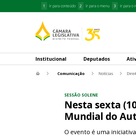
1
Ir para conteúdo
2
Ir para o menu
3
Ir para o 
Institucional
Deputados
Ati
Comunicação
Notícias
Dire
Nesta sexta (10), CLDF reali
SESSÃO SOLENE
Nesta sexta (10
Mundial do Au
O evento é uma iniciativ