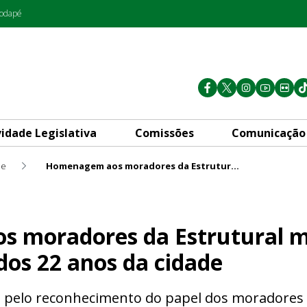
rodapé
vidade Legislativa
Comissões
Comunicação
de
Homenagem aos moradores da Estrutural marca comemoração dos 22 anos da cidade
 Estrutural marca comemora
 moradores da Estrutural 
os 22 anos da cidade
a pelo reconhecimento do papel dos moradores 