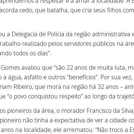
endemos a respeitar e a amar a localidade. A Es
corda cedo, que batalha, que cria seus filhos co
a Delegacia de Polícia da região administrativa e
rabalho realizado pelos servidores públicos na áre
ndo todos os dias”.
se Gomes avaliou que “são 22 anos de muita luta,
 a água, asfalto e outros “benefícios”. Por sua vez,
íriam Ribeiro, que mora na região há 32 anos – a
que “o povo conquistou respeito” ao longo da trajet
 pioneiros da área, o morador Francisco da Silva,
pioneiro não tinha a expectativa de ver a cidade 
 anos na localidade, ele arrematou: “Não troco a