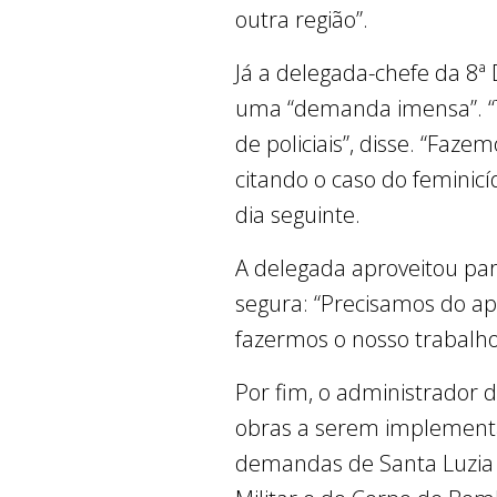
outra região”.
Já a delegada-chefe da 8ª
uma “demanda imensa”. “T
de policiais”, disse. “Faz
citando o caso do feminicíd
dia seguinte.
A delegada aproveitou pa
segura: “Precisamos do a
fazermos o nosso trabalho
Por fim, o administrador 
obras a serem implementa
demandas de Santa Luzia j