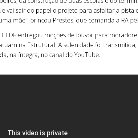
beiros, da construção de duas escolas e do termina
e vai sair do papel o projeto para asfaltar a pista
uma mãe”, brincou Prestes, que comanda a RA pel
a CLDF entregou moções de louvor para moradores
atuam na Estrutural. A solenidade foi transmitida,
rida, na íntegra, no canal do YouTube.