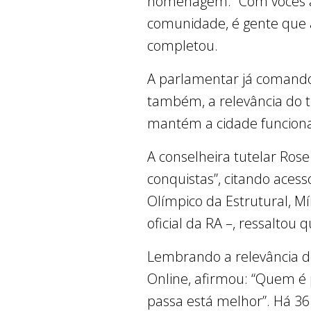
homenagem. “Com vocês apr
comunidade, é gente que a
completou.
A parlamentar já comandou 
também, a relevância do t
mantém a cidade funciona
A conselheira tutelar Ro
conquistas”, citando acesso
Olímpico da Estrutural, M
oficial da RA –, ressaltou 
Lembrando a relevância dos
Online, afirmou: “Quem é 
passa está melhor”. Há 36