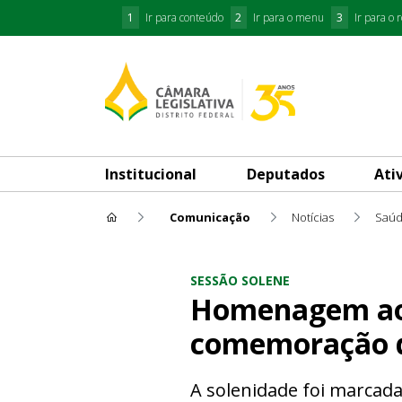
1
Ir para conteúdo
2
Ir para o menu
3
Ir para o 
Institucional
Deputados
Ati
Comunicação
Notícias
Saú
Homenagem aos moradores da
SESSÃO SOLENE
Homenagem aos
comemoração d
A solenidade foi marcad