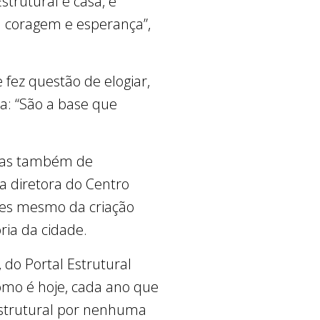
trutural é casa, é
m coragem e esperança”,
 fez questão de elogiar,
a: “São a base que
 mas também de
 a diretora do Centro
ntes mesmo da criação
ória da cidade.
 do Portal Estrutural
como é hoje, cada ano que
 Estrutural por nenhuma