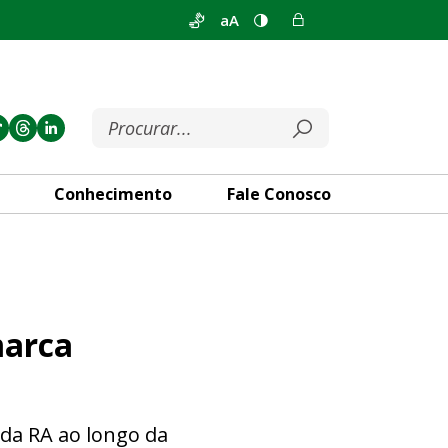
aA
Conhecimento
Fale Conosco
ção dos 22 anos da cidade
marca
da RA ao longo da