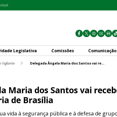
rodapé
vidade Legislativa
Comissões
Comunicação
 Vigilante
Delegada Ângela Maria dos Santos vai receber título de Cidadã Honorária de Brasília
ntos vai receber título de Ci
a Maria dos Santos vai recebe
a de Brasília
 vida à segurança pública e à defesa de grupos