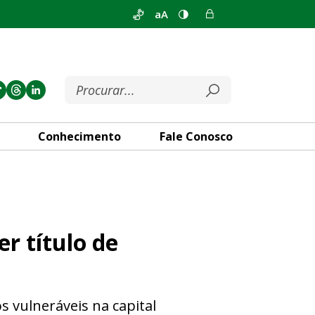
aA
Conhecimento
Fale Conosco
dadã Honorária de Brasília
r título de
 vulneráveis na capital