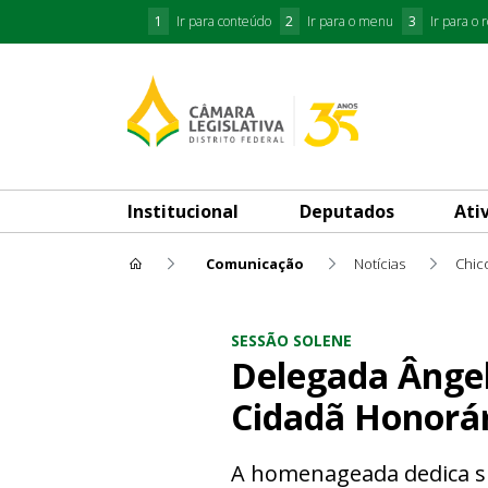
1
Ir para conteúdo
2
Ir para o menu
3
Ir para o 
Institucional
Deputados
Ati
Comunicação
Notícias
Chico
Delegada Ângela Maria dos Sa
SESSÃO SOLENE
Delegada Ângel
Cidadã Honorári
A homenageada dedica sua