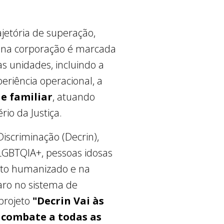
jetória de superação,
a na corporação é marcada
s unidades, incluindo a
eriência operacional, a
e familiar
, atuando
io da Justiça.
iscriminação (Decrin),
LGBTQIA+, pessoas idosas
nto humanizado e na
aro no sistema de
 projeto
"Decrin Vai às
o combate a todas as