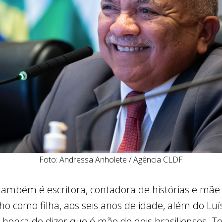
Foto: Andressa Anholete / Agência CLDF
também é escritora, contadora de histórias e mã
ho como filha, aos seis anos de idade, além do Lu
 honra de dizer que é mãe de dois brasilienses. To