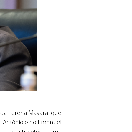
e da Lorena Mayara, que
ís Antônio e do Emanuel,
da essa trajetória tem