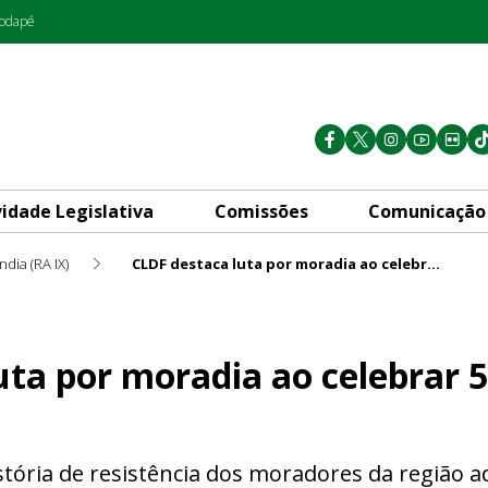
rodapé
vidade Legislativa
Comissões
Comunicação
ndia (RA IX)
CLDF destaca luta por moradia ao celebrar 55 anos de Ceilândia
a ao celebrar 55 anos de Cei
uta por moradia ao celebrar 
stória de resistência dos moradores da região a