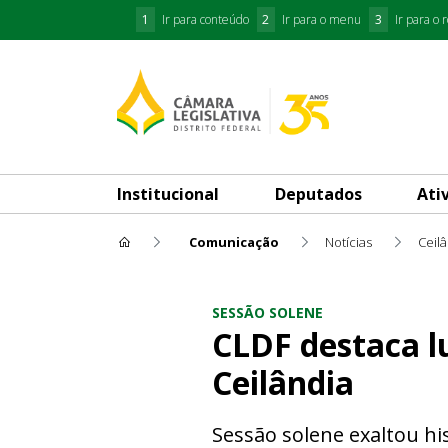
1
Ir para conteúdo
2
Ir para o menu
3
Ir para o 
Institucional
Deputados
Ati
Comunicação
Notícias
Ceilâ
CLDF destaca luta por moradi
SESSÃO SOLENE
CLDF destaca l
Ceilândia
Sessão solene exaltou hi