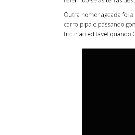
referindo-se às terras des
Outra homenageada foi a p
carro-pipa e passando gom
frio inacreditável quando