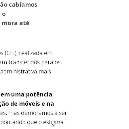
 não cabíamos
 o
e mora até
 (CEI), realizada em
am transferidos para os
 administrativa mais
u em uma potência
ção de móveis e na
eais, mas demoramos a ser
 apontando que o estigma