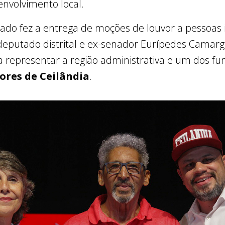
envolvimento local.
ado fez a entrega de moções de louvor a pessoas
-deputado distrital e ex-senador Eurípedes Camarg
a representar a região administrativa e um dos f
ores de Ceilândia
.