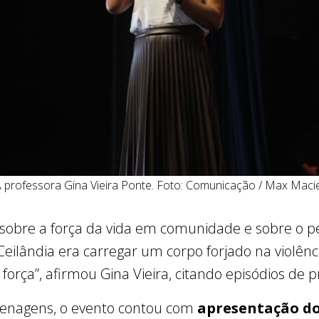
 professora Gina Vieira Ponte. Foto: Comunicação / Max Maci
 sobre a força da vida em comunidade e sobre o p
Ceilândia era carregar um corpo forjado na violênc
rça”, afirmou Gina Vieira, citando episódios de p
menagens, o evento contou com
apresentação do