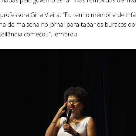
tinadas pelo governo às famílias removidas de inv
rofessora Gina Vieira. “Eu tenho memória de infâ
a de maisena no jornal para tapar os buracos do
 Ceilândia começou”, lembrou.