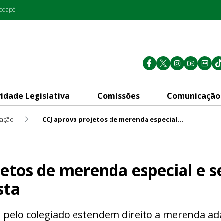
rodapé
vidade Legislativa
Comissões
Comunicação
ação
CCJ aprova projetos de merenda especial e selo para escolas amigas do autista
da especial e selo para escol
etos de merenda especial e s
sta
os pelo colegiado estendem direito a merenda a