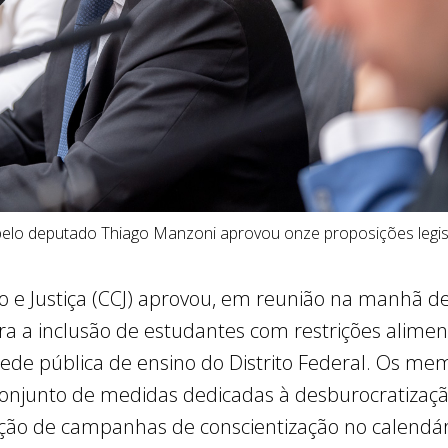
pelo deputado Thiago Manzoni aprovou onze proposições legisl
 e Justiça (CCJ) aprovou, em reunião na manhã dest
ara a inclusão de estudantes com restrições alime
 rede pública de ensino do Distrito Federal. Os me
unto de medidas dedicadas à desburocratização 
ição de campanhas de conscientização no calendári