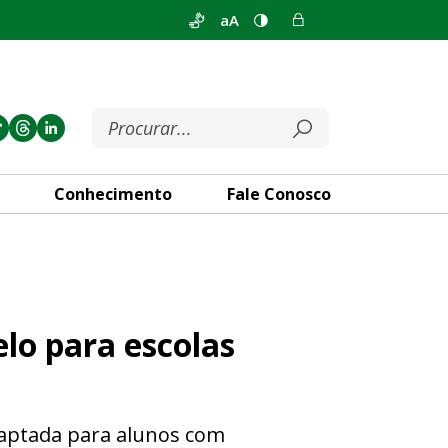
aA
Conhecimento
Fale Conosco
as amigas do autista
elo para escolas
daptada para alunos com