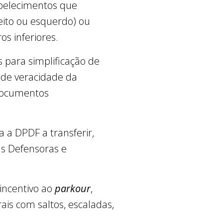
abelecimentos que
ito ou esquerdo) ou
s inferiores.
s para simplificação de
 de veracidade da
documentos
a a DPDF a transferir,
as Defensoras e
 incentivo ao
parkour
,
is com saltos, escaladas,