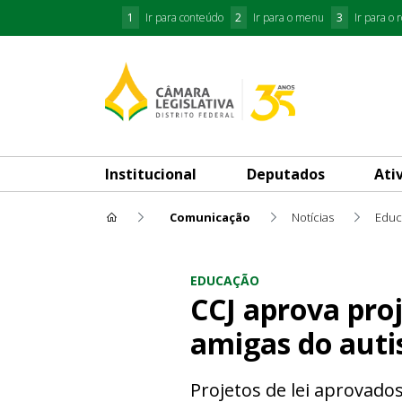
1
Ir para conteúdo
2
Ir para o menu
3
Ir para o 
Institucional
Deputados
Ati
Comunicação
Notícias
Educ
CCJ aprova projetos de meren
EDUCAÇÃO
CCJ aprova proj
amigas do auti
Projetos de lei aprovad