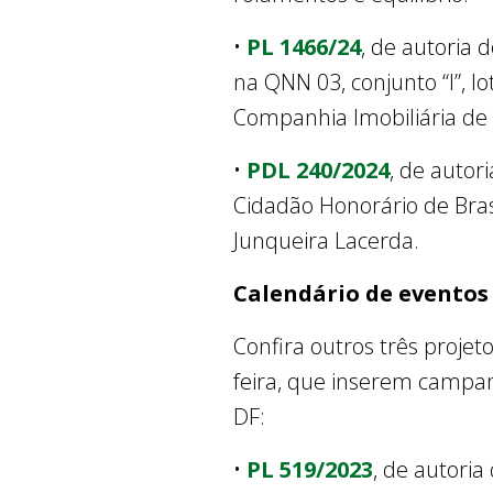
•
PL 1466/24
, de autoria 
na QNN 03, conjunto “I”, l
Companhia Imobiliária de B
•
PDL 240/2024
, de autor
Cidadão Honorário de Brasí
Junqueira Lacerda.
Calendário de eventos
Confira outros três projet
feira, que inserem campan
DF:
•
PL 519/2023
, de autoria