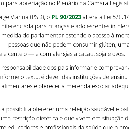
m para apreciação no Plenário da Câmara Legislat
rge Vianna (PSD), o
PL 90/2023
altera a Lei 5.991
diferenciada para crianças e adolescentes intoler
 A medida do parlamentar estende o acesso à me
cos — pessoas que não podem consumir glúten, um
 e centeio — e com alergias a cacau, soja e ovos.
responsabilidade dos pais informar e comprovar a
forme o texto, é dever das instituições de ensino
s alimentares e oferecer a merenda escolar adeq
a possibilita oferecer uma refeição saudável e b
uma restrição dietética e que vivem em situação 
tre educadores e profissionais da saúde que o p