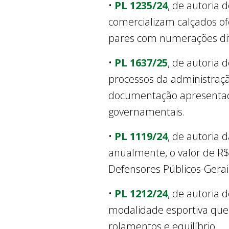
•
PL 1235/24
, de autoria 
comercializam calçados o
pares com numerações dif
•
PL 1637/25
, de autoria 
processos da administraçã
documentação apresentad
governamentais.
•
PL 1119/24
, de autoria 
anualmente, o valor de R$
Defensores Públicos-Gerai
•
PL 1212/24
, de autoria 
modalidade esportiva que 
rolamentos e equilíbrio.