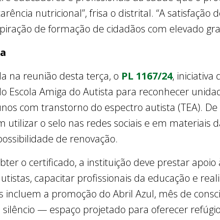
ência nutricional”, frisa o distrital. “A satisfação 
piração de formação de cidadãos com elevado gra
ta
a na reunião desta terça, o
PL 1167/24
, iniciativ
cado Escola Amiga do Autista para reconhecer unid
os com transtorno do espectro autista (TEA). De 
utilizar o selo nas redes sociais e em materiais da 
possibilidade de renovação.
er o certificado, a instituição deve prestar apoi
autistas, capacitar profissionais da educação e re
os incluem a promoção do Abril Azul, mês de consci
o silêncio — espaço projetado para oferecer refúgi